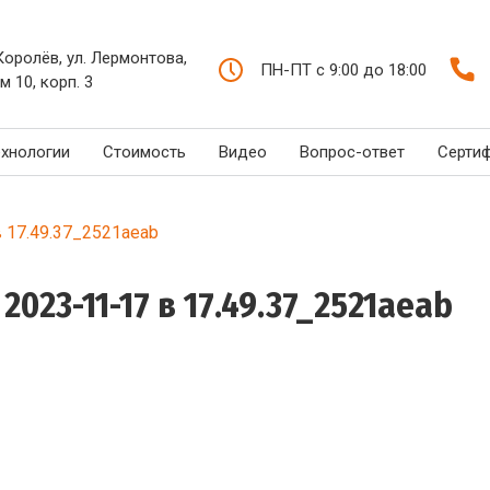
 Королёв, ул. Лермонтова,
ПН-ПТ с 9:00 до 18:00
м 10, корп. 3
ехнологии
Стоимость
Видео
Вопрос-ответ
Серти
 17.49.37_2521aeab
23-11-17 в 17.49.37_2521aeab