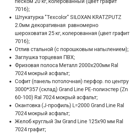
песком 20 кг, колерованный (цвет графит
7016);
Штукатурка "Texcolor" SILOXAN KRATZPUTZ
2.0мм декоративная равномерно
шероховатая 25 кг, колерованная (цвет графит
7016);
Отлив стальной (с порошковым напылением);
Заглушка торцевая ПВХ;
Фризовая полоса Металл 2000х200мм Ral
7024 мокрый асфальт;
Софит (панель потолочная) перфор. по центру
3000*357 (склад) Grand Line PE-полиэстер (Zn
60-100) Ral 7024 мокрый асфальт;
Окантовка (J-профиль) L=2000 Grand Line Ral
7024 мокрый асфальт;
Желоб круглый 3м Grand Line 125х90 мм Ral
7024 графит;