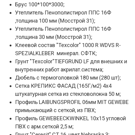
Брус 100*100*3000;
Утеплитель Пенополистирол ППС 16Ф
,толщина 100 мм (Мосстрой 31);
Утеплитель Пенополистирол ППС 16Ф
,толщина 30 мм (Мосстрой 31);
Клеевой состав "Texcolor" 1000 R WDVS R-
SPEZIALKLEBER минерал. СФТК;
Грунт "Texcolor"TIEFGRUND LF для внешних и
внутренних работ акрилат.система;
Дюбель с термоголовкой 180 мм (280 шт);
Сетка КРЕПИКС ФАСАД (165Г/м2) 4х4
штукатурная сетка из стекловолокна 50 м;
Профиль LAIBUNGSPROFIL 06мм MIT GEWEBE
примыкающий с сеткой, из ПВХ;
Профиль GEWEBEECKWINKEL 10х15 угловой
ПВХ с арм.сеткой 2,5 м;
Грунт "Ceresit" CT 16, цвет Nebraska 3;