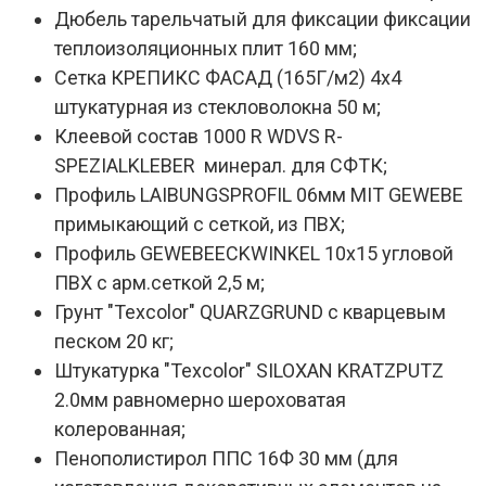
Дюбель тарельчатый для фиксации фиксации
теплоизоляционных плит 160 мм;
Сетка КРЕПИКС ФАСАД (165Г/м2) 4х4
штукатурная из стекловолокна 50 м;
Клеевой состав 1000 R WDVS R-
SPEZIALKLEBER минерал. для СФТК;
Профиль LAIBUNGSPROFIL 06мм MIT GEWEBE
примыкающий с сеткой, из ПВХ;
Профиль GEWEBEECKWINKEL 10х15 угловой
ПВХ с арм.сеткой 2,5 м;
Грунт "Texcolor" QUARZGRUND с кварцевым
песком 20 кг;
Штукатурка "Texcolor" SILOXAN KRATZPUTZ
2.0мм равномерно шероховатая
колерованная;
Пенополистирол ППС 16Ф 30 мм (для