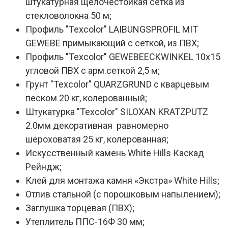
штукатурная щелочестойкая сетка из
стекловолокна 50 м;
Профиль "Texcolor" LAIBUNGSPROFIL MIT
GEWEBE примыкающий с сеткой, из ПВХ;
Профиль "Texcolor" GEWEBEECKWINKEL 10х15
угловой ПВХ с арм.сеткой 2,5 м;
Грунт "Texcolor" QUARZGRUND с кварцевым
песком 20 кг, колерованный;
Штукатурка "Texcolor" SILOXAN KRATZPUTZ
2.0мм декоративная равномерно
шероховатая 25 кг, колерованная;
Искусственный камень White Hills Каскад
Рейндж;
Клей для монтажа камня «Экстра» White Hills;
Отлив стальной (с порошковым напылением);
Заглушка торцевая (ПВХ);
Утеплитель ППС-16Ф 30 мм;