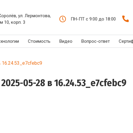
 Королёв, ул. Лермонтова,
ПН-ПТ с 9:00 до 18:00
м 10, корп. 3
ехнологии
Стоимость
Видео
Вопрос-ответ
Серти
 16.24.53_e7cfebc9
025-05-28 в 16.24.53_e7cfebc9