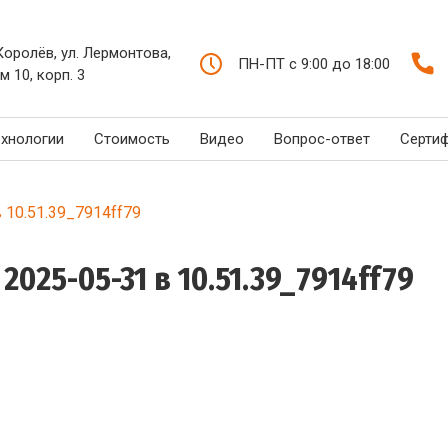
 Королёв, ул. Лермонтова,
ПН-ПТ с 9:00 до 18:00
м 10, корп. 3
ехнологии
Стоимость
Видео
Вопрос-ответ
Серти
 10.51.39_7914ff79
25-05-31 в 10.51.39_7914ff79