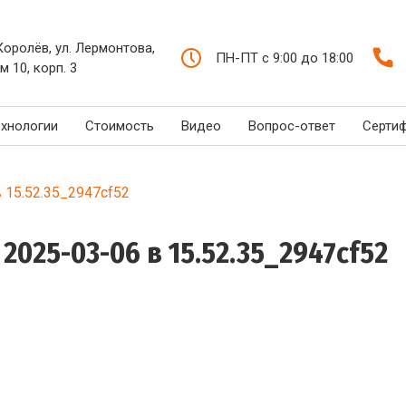
 Королёв, ул. Лермонтова,
ПН-ПТ с 9:00 до 18:00
м 10, корп. 3
ехнологии
Стоимость
Видео
Вопрос-ответ
Серти
 15.52.35_2947cf52
025-03-06 в 15.52.35_2947cf52