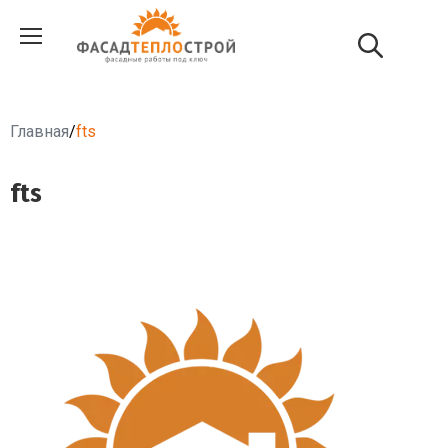
Главная
/
fts
fts