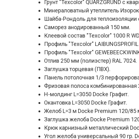
Грунт "Texcolor" QUARZGRUND с ква
Минераловатный утеплитель Изорок 
Шайба-Рондоль для теплоизоляции 
Саморез анодированный 150 мм.
Клеевой состав "Texcolor" 1000 R W
Профиль "Texcolor" LAIBUNGSPROFIL
Профиль "Texcolor" GEWEBEECKWINKE
Отлив 250 мм (полиэстер) RAL 7024.
Заглушка торцевая (ПВХ).
Панель потолочная 1/3 перфориров
Фризовая полоса комбинированная 20
Н-молдинг L=3050 Docke Графит.
Окантовка L=3050 Docke Графит.
Желоб L=3 м Docke Premium 120/85 
Заглушка желоба Docke Premium 120
Крюк карнизный металлический Doc
Угол желоба универсальный 90 гр. D