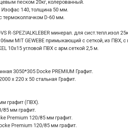
рцевым песком 20кг, колерованный.
Изофас 140, толщина 50 мм.
с термоколпачком D-60 мм.
DVS R-SPEZIALKLEBER минерал. для сист.тепл.изол 25к
 06мм MIT GEWEBE примыкающий с сеткой, из ПВХ, с п
L 10х15 угловой ПВХ с арм.сеткой 2,5 м.
анная 3050*305 Docke PREMIUM Графит.
00 х 220 х 50 стальная Графит.
мм графит (ПВХ).
/85 мм графит.
ke Premium 120/85 мм графит.
ocke Premium 120/85 мм графит.