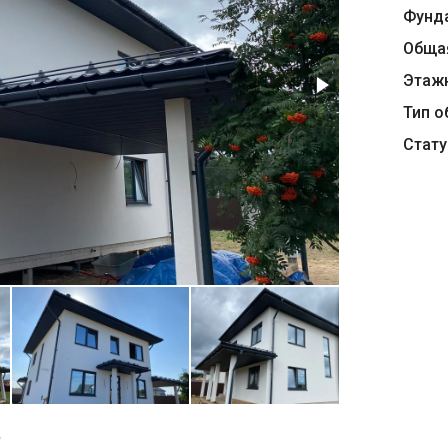
Фунд
Обща
Этаж
Тип о
Стату
Т