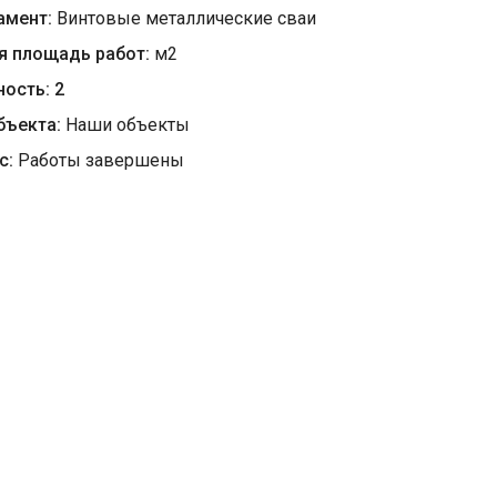
амент:
Винтовые металлические сваи
я площадь работ:
м
2
ность:
2
бъекта:
Наши объекты
с:
Работы завершены