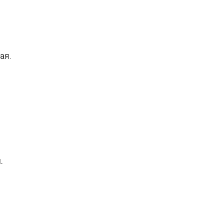
ая.
.