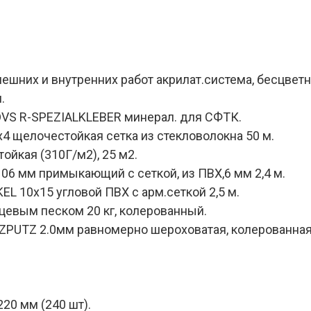
нешних и внутренних работ акрилат.система, бесцветн
.
WDVS R-SPEZIALKLEBER минерал. для СФТК.
 щелочестойкая сетка из стекловолокна 50 м.
ойкая (310Г/м2), 25 м2.
06 мм примыкающий с сеткой, из ПВХ,6 мм 2,4 м.
L 10х15 угловой ПВХ с арм.сеткой 2,5 м.
рцевым песком 20 кг, колерованный.
TZPUTZ 2.0мм равномерно шероховатая, колерованная
20 мм (240 шт).