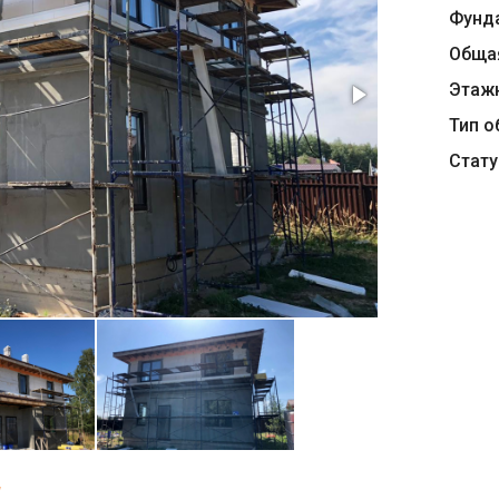
Фунд
Обща
Этаж
Тип о
Стату
Т