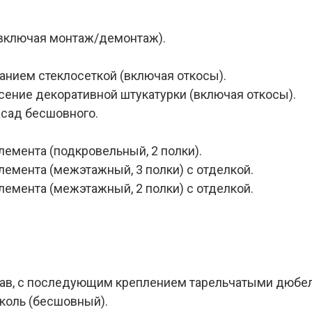
(включая монтаж/демонтаж).
анием стеклосеткой (включая откосы).
сение декоративной штукатурки (включая откосы).
асад бесшовного.
емента (подкровельный, 2 полки).
емента (межэтажный, 3 полки) с отделкой.
емента (межэтажный, 2 полки) с отделкой.
став, с последующим креплением тарельчатыми дюбе
коль (бесшовный).