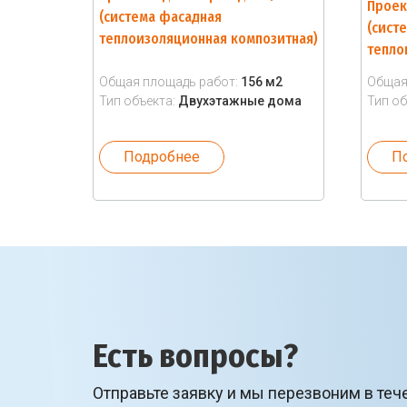
Проек
(система фасадная
(сист
теплоизоляционная композитная)
тепло
Общая площадь работ:
156 м2
Общая
Тип объекта:
Двухэтажные дома
Тип об
Подробнее
П
Есть вопросы?
Отправьте заявку и мы перезвоним в теч