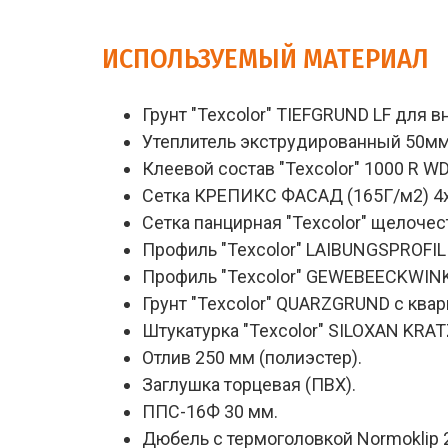
ИСПОЛЬЗУЕМЫЙ МАТЕРИАЛ
Грунт "Texcolor" TIEFGRUND LF для в
Утеплитель экструдированный 50мм
Клеевой состав "Texcolor" 1000 R 
Сетка КРЕПИКС ФАСАД (165Г/м2) 4х4
Сетка панцирная "Texcolor" щелочест
Профиль "Texcolor" LAIBUNGSPROFIL 
Профиль "Texcolor" GEWEBEECKWINKE
Грунт "Texcolor" QUARZGRUND с ква
Штукатурка "Texcolor" SILOXAN KRA
Отлив 250 мм (полиэстер).
Заглушка торцевая (ПВХ).
ППС-16Ф 30 мм.
Дюбель с термоголовкой Normoklip 2