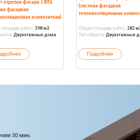
т отделки фасада СФТК
(система фасадная
ема фасадная
теплоизоляционная композ
изоляционная композитная)
 площадь работ:
398 м2
Общая площадь работ:
282 м
ъекта:
Двухэтажные дома
Тип объекта:
Двухэтажные 
одробнее
Подробнее
ении 30 мин.