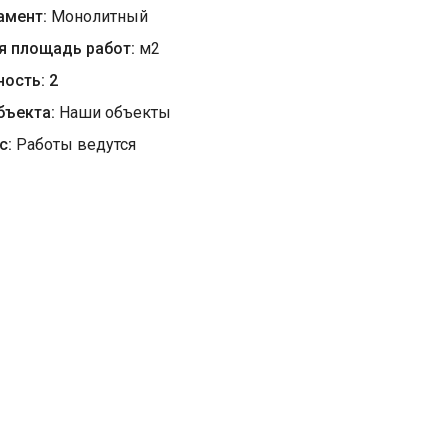
амент:
Монолитный
я площадь работ:
м
2
ность:
2
бъекта:
Наши объекты
с:
Работы ведутся