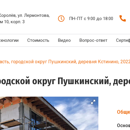
 Королёв, ул. Лермонтова,
ПН-ПТ с 9:00 до 18:00
м 10, корп. 3
ехнологии
Стоимость
Видео
Вопрос-ответ
Серти
сть, городской округ Пушкинский, деревня Кстинино, 2022
родской округ Пушкинский, дере
Общи
Осно