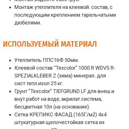
Монтаж утеплителя на клеевой. состав, с
последующим креплением тарельчатыми
дюбелями.
ИСПОЛЬЗУЕМЫЙ МАТЕРИАЛ
Утеплитель ППС16Ф 50мм.
Клеевой состав "Texcolor" 1000 R WDVS R-
SPEZIALKLEBER Z (зима) минерал. для
сист.тепл.изол 25 кг.
Грунт "Texcolor" TIEFGRUND LF для внеш.и
внут.работ на воде, акрилат.система,
бесцветная 10л (на основание).
Сетка КРЕПИКС ФАСАД (165Г/м2) 4х4
штукатурная щелочестойкая сетка из