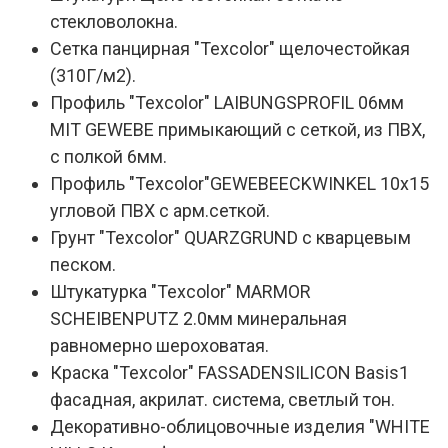
стекловолокна.
Сетка панцирная "Texcolor" щелочестойкая
(310Г/м2).
Профиль "Texcolor" LAIBUNGSPROFIL 06мм
MIT GEWEBE примыкающий с сеткой, из ПВХ,
с полкой 6мм.
Профиль "Texcolor"GEWEBEECKWINKEL 10х15
угловой ПВХ с арм.сеткой.
Грунт "Texcolor" QUARZGRUND с кварцевым
песком.
Штукатурка "Texcolor" MARMOR
SCHEIBENPUTZ 2.0мм минеральная
равномерно шероховатая.
Краска "Texcolor" FASSADENSILICON Basis1
фасадная, акрилат. система, светлый тон.
Декоративно-облицовочные изделия "WHITE