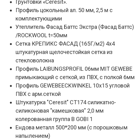
Грунтовки «Ceresit».
Профиль цокольный ал. 50 мм, 2,5 м с
комплектующими
Утеплитель Фасад Баттс Экстра (Фасад Баттс)
/ROCKWOOL t=50мм
Сетка КРЕПИКС ФАСАД (165Г/м2) 4х4
штукатурная щелочестойкая сетка из
стекловолокна
Профиль LAIBUNGSPROFIL 06мм MIT GEWEBE
примыкающий с сеткой, из ПВХ, с полкой 6мм
Профиль GEWEBEECKWINKEL 10х15 угловой
ПВХ с арм.сеткой
Штукатурка "Ceresit" СТ174 силикатно-
силиконовая "камешковая" 2,0 мм
колерованная группа В GOBI 1
Ендова металл 500*200 мм (с порошковым
напылением)