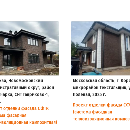
сква, Новомосковский
Московская область, г. Кор
истративный округ, район
микрорайон Текстильщик, у
нарка, СНТ Гавриково-1,
Полевая, 2025 г.
.
Проект отделки фасада СФ
т отделки фасада СФТК
(система фасадная
ема фасадная
теплоизоляционная композ
изоляционная композитная)