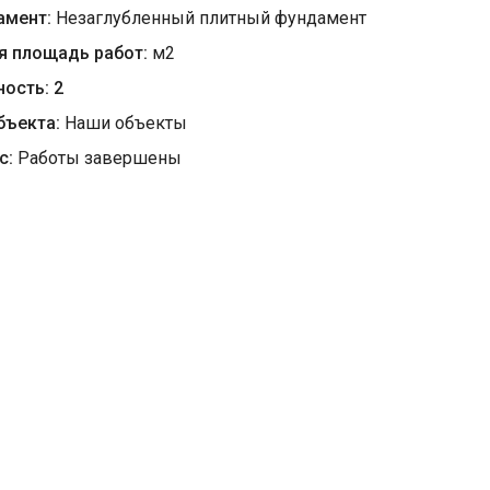
амент:
Незаглубленный плитный фундамент
я площадь работ:
м
2
ность:
2
бъекта:
Наши объекты
с:
Работы завершены