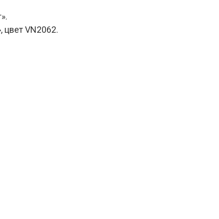
».
 цвет VN2062.