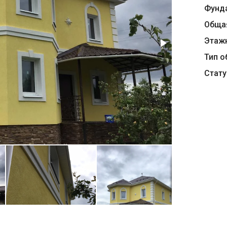
Фунд
Обща
Этаж
Тип о
Стату