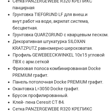
Сетка PANZERGEWEBE R320 КРЕПИКС
панцирная
Грунтовка TIEFGRUND LF для внеш.и
внут.работ на воде, акрилат.система,
бесцветная.
Грунтовка QUARZGRUND с кварцевым песком.
Декоративная штукатурка SILOXAN
KRATZPUTZ равномерно шероховатая.
Профиль GEWEBEECKWINKEL 10х15 угловой
ПВХ с арм.сеткой
Фризовая полоса комбинированная Docke
PREMIUM графит.
Панель потолочная Docke PREMIUM графит.
Окантовка L=3050 Docke графит.
Брусок профилированный.
Клей- пена Ceresit CT 84.
Сетка PANZERGEWEBE R320 КРЕПИКС