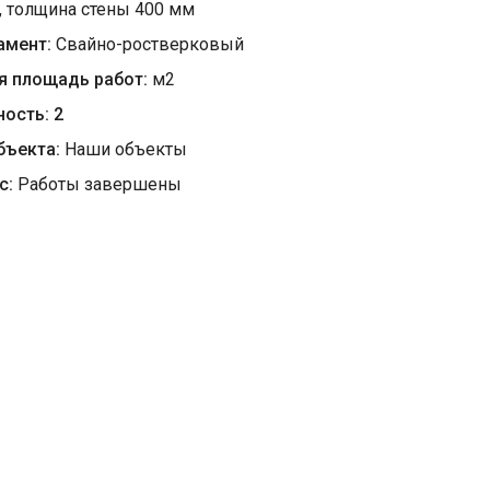
, толщина стены 400 мм
амент:
Свайно-ростверковый
я площадь работ:
м
2
ность:
2
бъекта:
Наши объекты
с:
Работы завершены