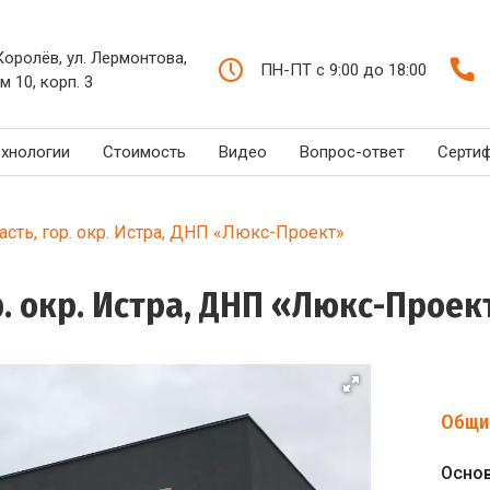
 Королёв, ул. Лермонтова,
ПН-ПТ с 9:00 до 18:00
м 10, корп. 3
ехнологии
Стоимость
Видео
Вопрос-ответ
Серти
сть, гор. окр. Истра, ДНП «Люкс-Проект»
р. окр. Истра, ДНП «Люкс-Проек
Общи
Осно