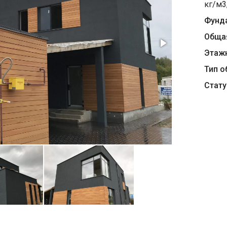
кг/м3
Фунд
Обща
Этаж
Тип о
Стату