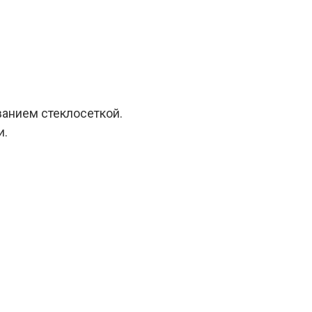
ванием стеклосеткой.
и.