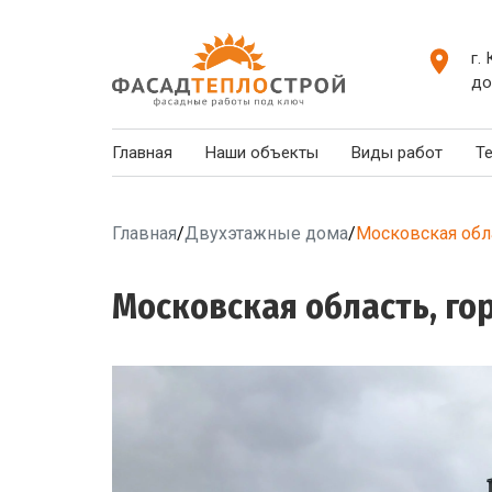
г.
до
Главная
Наши объекты
Виды работ
Т
Главная
/
Двухэтажные дома
/
Московская обла
Московская область, го