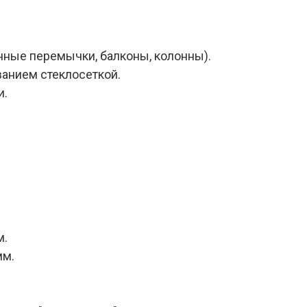
нные перемычки, балконы, колонны).
ванием стеклосеткой.
и.
м.
мм.