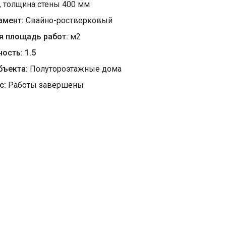
, толщина стены 400 мм
амент:
Свайно-ростверковый
я площадь работ:
м
2
ность:
1.5
бъекта:
Полутороэтажные дома
с:
Работы завершены