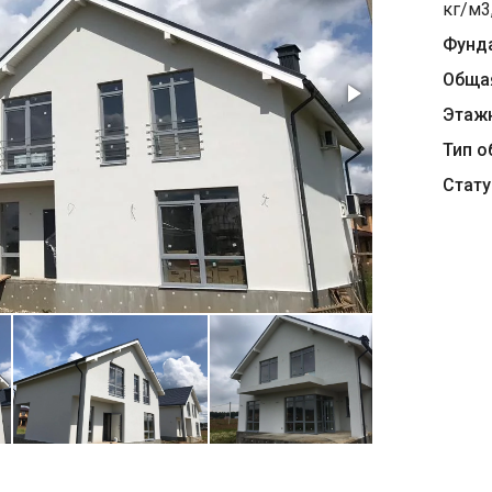
кг/м3
Фунд
Обща
Этаж
Тип о
Стату