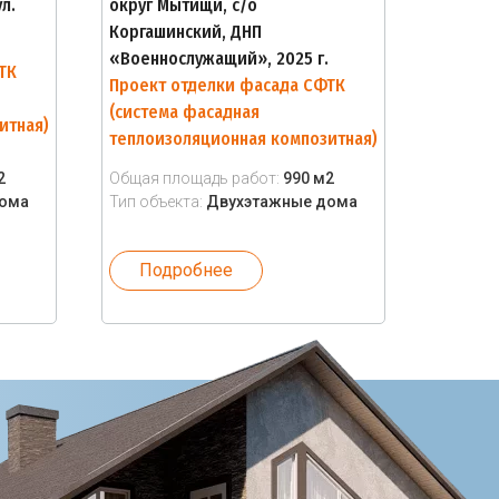
л.
округ Мытищи, с/о
Коргашинский, ДНП
«Военнослужащий», 2025 г.
ТК
Проект отделки фасада СФТК
(система фасадная
итная)
теплоизоляционная композитная)
2
Общая площадь работ:
990 м2
дома
Тип объекта:
Двухэтажные дома
Подробнее