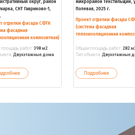
истративный округ, район
микрорайон Текстильщик, у
нарка, СНТ Гавриково-1,
Полевая, 2025 г.
.
Проект отделки фасада СФ
т отделки фасада СФТК
(система фасадная
ема фасадная
теплоизоляционная композ
изоляционная композитная)
 площадь работ:
398 м2
Общая площадь работ:
282 м
ъекта:
Двухэтажные дома
Тип объекта:
Двухэтажные 
одробнее
Подробнее