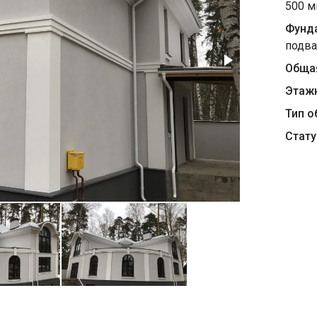
500 
Фунд
подв
Обща
Этаж
Тип о
Стату