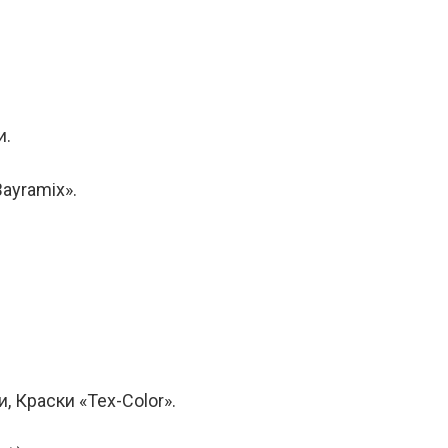
и.
ayramix».
, Краски «Tex-Color».