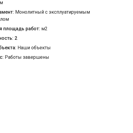
мм
амент:
Монолитный с эксплуатируемым
алом
я площадь работ:
м
2
ность:
2
бъекта:
Наши объекты
с:
Работы завершены