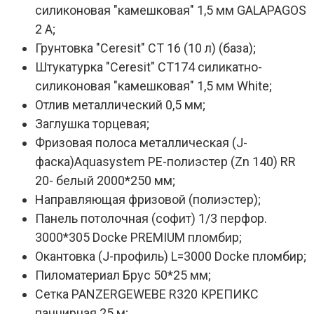
силиконовая "камешковая" 1,5 мм GALAPAGOS
2 A;
Грунтовка "Ceresit" СТ 16 (10 л) (база);
Штукатурка "Ceresit" СТ174 силикатно-
силиконовая "камешковая" 1,5 мм White;
Отлив металлический 0,5 мм;
Заглушка торцевая;
Фризовая полоса металлическая (J-
фаска)Aquasystem PE-полиэстер (Zn 140) RR
20- белый 2000*250 мм;
Направляющая фризовой (полиэстер);
Панель потолочная (софит) 1/3 перфор.
3000*305 Docke PREMIUM пломбир;
Окантовка (J-профиль) L=3000 Docke пломбир;
Пиломатериал Брус 50*25 мм;
Сетка PANZERGEWEBE R320 КРЕПИКС
панцирная 25 м;