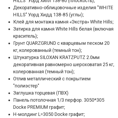
HILLS" Уорд Хилл 138-80 (плоскость);
Декоративно-облицовочные изделия "WHITE
HILLS" Уорд Хидд 138-85 (углы);
Клей для монтажа камня «Экстра» White Hills;
Затирка для камня White Hills белая (включая
краситель);
Грунт QUARZGRUND с кварцевым песком 20
кг, колерованный (темный тон);
Штукатурка SILOXAN KRATZPUTZ 2.0мм
декоративная равномерно шероховатая 25 кг,
колерованная (темный тон);
Отлив металлический с покрытием
"полиэстер"
Заглушка торцевая (ПВХ)
Панель потолочная 1/3 перфор. 3050*305
Docke PREMIUM графит;
Н-молдинг L=3050 Docke графит;