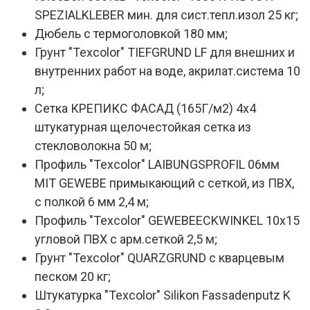
SPEZIALKLEBER мин. для сист.тепл.изол 25 кг;
Дюбель с термоголовкой 180 мм;
Грунт "Texcolor" TIEFGRUND LF для внешних и
внутренних работ на воде, акрилат.система 10
л;
Сетка КРЕПИКС ФАСАД (165Г/м2) 4х4
штукатурная щелочестойкая сетка из
стекловолокна 50 м;
Профиль "Texcolor" LAIBUNGSPROFIL 06мм
MIT GEWEBE примыкающий с сеткой, из ПВХ,
с полкой 6 мм 2,4 м;
Профиль "Texcolor" GEWEBEECKWINKEL 10х15
угловой ПВХ с арм.сеткой 2,5 м;
Грунт "Texcolor" QUARZGRUND с кварцевым
песком 20 кг;
Штукатурка "Texcolor" Silikon Fassadenputz K