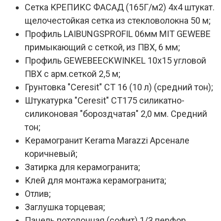
Сетка КРЕПИКС ФАСАД (165Г/м2) 4х4 штукат.
щелочестойкая сетка из стекловолокна 50 м;
Профиль LAIBUNGSPROFIL 06мм MIT GEWEBE
примыкающий с сеткой, из ПВХ, 6 мм;
Профиль GEWEBEECKWINKEL 10х15 угловой
ПВХ с арм.сеткой 2,5 м;
Грунтовка "Ceresit" СТ 16 (10 л) (средний тон);
Штукатурка "Ceresit" СТ175 силикатно-
силиконовая "бороздчатая" 2,0 мм. Средний
тон;
Керамогранит Kerama Marazzi Арсенале
коричневый;
Затирка для керамогранита;
Клей для монтажа керамогранита;
Отлив;
Заглушка торцевая;
Панель потолочная (софит) 1/3 перфор.