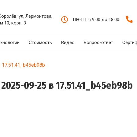
 Королёв, ул. Лермонтова,
ПН-ПТ с 9:00 до 18:00
м 10, корп. 3
ехнологии
Стоимость
Видео
Вопрос-ответ
Серти
 17.51.41_b45eb98b
025-09-25 в 17.51.41_b45eb98b