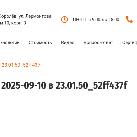
 Королёв, ул. Лермонтова,
ПН-ПТ с 9:00 до 18:00
м 10, корп. 3
ехнологии
Стоимость
Видео
Вопрос-ответ
Серти
23.01.50_52ff437f
25-09-10 в 23.01.50_52ff437f