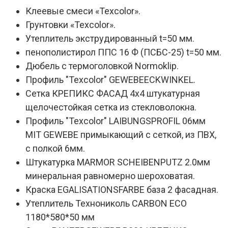
Клеевые смеси «Texcolor».
Грунтовки «Texcolor».
Утеплитель экструдированный t=50 мм.
пенополистирол ППС 16 Ф (ПСБС-25) t=50 мм.
Дюбель с термоголовкой Normoklip.
Профиль "Texcolor" GEWEBEECKWINKEL.
Сетка КРЕПИКС ФАСАД 4х4 штукатурная
щелочестойкая сетка из стекловолокна.
Профиль "Texcolor" LAIBUNGSPROFIL 06мм
MIT GEWEBE примыкающий с сеткой, из ПВХ,
с полкой 6мм.
Штукатурка MARMOR SCHEIBENPUTZ 2.0мм
минеральная равномерно шероховатая.
Краска EGALISATIONSFARBE база 2 фасадная.
Утеплитель Технониколь CARBON ECO
1180*580*50 мм