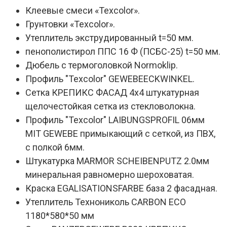
Клеевые смеси «Texcolor».
Грунтовки «Texcolor».
Утеплитель экструдированный t=50 мм.
пенополистирол ППС 16 Ф (ПСБС-25) t=50 мм.
Дюбель с термоголовкой Normoklip.
Профиль "Texcolor" GEWEBEECKWINKEL.
Сетка КРЕПИКС ФАСАД 4х4 штукатурная
щелочестойкая сетка из стекловолокна.
Профиль "Texcolor" LAIBUNGSPROFIL 06мм
MIT GEWEBE примыкающий с сеткой, из ПВХ,
с полкой 6мм.
Штукатурка MARMOR SCHEIBENPUTZ 2.0мм
минеральная равномерно шероховатая.
Краска EGALISATIONSFARBE база 2 фасадная.
Утеплитель Технониколь CARBON ECO
1180*580*50 мм