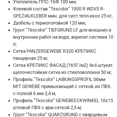
Утеплитель ППС-16Ф 100 мм;
Клеевой состав "Texcolor" 1000 R WDVS R-
SPEZIALKLEBER мин. для сист.тепл.изол 25 кг;
Дюбель с термоголовкой 120 мм;
Грунт "Texcolor" TIEFGRUND LF для внешних и
внутренних работ на воде, акрилат.система 10
л;
Сетка PANZERGEWEBE R320 КРЕПИКС
панцирная 25 м;
Сетка КРЕПИКС ФАСАД (165Г/м2) 4х4 штукат.
щелочестойкая сетка из стекловолокна 50 м;
Профиль "Texcolor" LAIBUNGSPROFIL 06мм
MIT GEWEBE примыкающий с сеткой, из ПВХ,
с полкой 6 мм 2,4 м;
Профиль "Texcolor" GEWEBEECKWINKEL 10х15
угловой ПВХ с арм.сеткой 2,5 м;
Грунт "Texcolor" QUARZGRUND с кварцевым