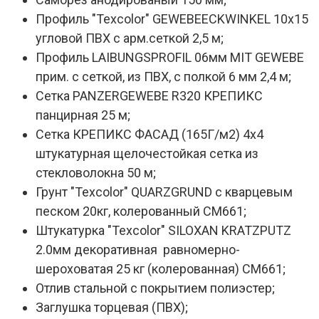
Профиль "Texcolor" GEWEBEECKWINKEL 10х15
угловой ПВХ с арм.сеткой 2,5 м;
Профиль LAIBUNGSPROFIL 06мм MIT GEWEBE
прим. с сеткой, из ПВХ, с полкой 6 мм 2,4 м;
Сетка PANZERGEWEBE R320 КРЕПИКС
панцирная 25 м;
Сетка КРЕПИКС ФАСАД (165Г/м2) 4х4
штукатурная щелочестойкая сетка из
стекловолокна 50 м;
Грунт "Texcolor" QUARZGRUND с кварцевым
песком 20кг, колерованный СМ661;
Штукатурка "Texcolor" SILOXAN KRATZPUTZ
2.0мм декоративная равномерно-
шероховатая 25 кг (колерованная) СМ661;
Отлив стальной с покрытием полиэстер;
Заглушка торцевая (ПВХ);