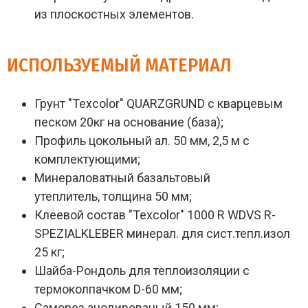
из плоскостных элементов.
ИСПОЛЬЗУЕМЫЙ МАТЕРИАЛ
Грунт "Texcolor" QUARZGRUND с кварцевым
песком 20кг на основание (база);
Профиль цокольный ал. 50 мм, 2,5 м с
комплектующими;
Минераловатный базальтовый
утеплитель, толщина 50 мм;
Клеевой состав "Texcolor" 1000 R WDVS R-
SPEZIALKLEBER минерал. для сист.тепл.изол
25 кг;
Шайба-Рондоль для теплоизоляции с
термоколпачком D-60 мм;
Саморез анодированый 150 мм;