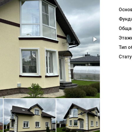
Осно
Фунд
Обща
Этаж
Тип о
Стату