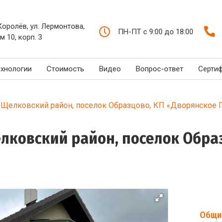
 Королёв, ул. Лермонтова,
ПН-ПТ с 9:00 до 18:00
м 10, корп. 3
ехнологии
Стоимость
Видео
Вопрос-ответ
Серти
 Щелковский район, поселок Образцово, КП «Дворянское Гн
елковский район, поселок Обра
Общи