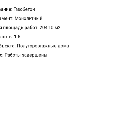
вание:
Газобетон
амент:
Монолитный
я площадь работ:
204.10
м
2
ность:
1.5
бъекта:
Полутороэтажные дома
с:
Работы завершены