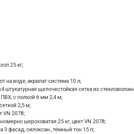
зол 25 кг;
т на воде, акрилат.система 10 л;
 штукатурная щелочестойкая сетка из стекловолокн
ВХ, с полкой 6 мм 2,4 м;
еткой 2,5 м;
т VN 2078;
номерно шероховатая 25 кг, цвет VN 2078;
3 фасад, силоксан., тёмный тон 15 л;