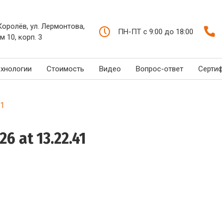
 Королёв, ул. Лермонтова,
ПН-ПТ с 9:00 до 18:00
м 10, корп. 3
ехнологии
Стоимость
Видео
Вопрос-ответ
Серти
41
6 at 13.22.41