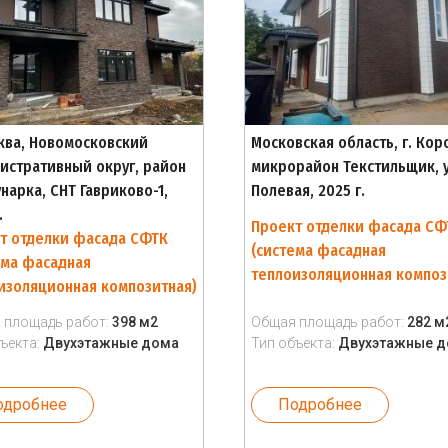
сква, Новомосковский
Московская область, г. Кор
истративный округ, район
микрорайон Текстильщик, у
нарка, СНТ Гавриково-1,
Полевая, 2025 г.
.
Проект отделки фасада СФ
т отделки фасада СФТК
(система фасадная
ема фасадная
теплоизоляционная композ
изоляционная композитная)
 площадь работ:
398 м2
Общая площадь работ:
282 м
ъекта:
Двухэтажные дома
Тип объекта:
Двухэтажные 
одробнее
Подробнее