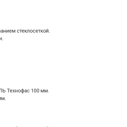
ванием стеклосеткой.
и.
Ь Технофас 100 мм.
мм.