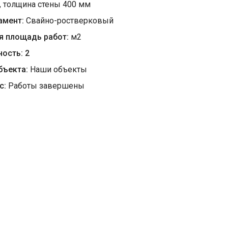
, толщина стены 400 мм
амент:
Свайно-ростверковый
я площадь работ:
м
2
ность:
2
бъекта:
Наши объекты
с:
Работы завершены