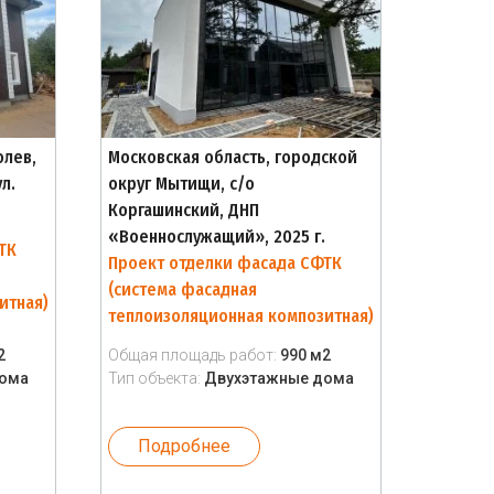
олев,
Московская область, городской
л.
округ Мытищи, с/о
Коргашинский, ДНП
«Военнослужащий», 2025 г.
ТК
Проект отделки фасада СФТК
(система фасадная
итная)
теплоизоляционная композитная)
2
Общая площадь работ:
990 м2
дома
Тип объекта:
Двухэтажные дома
Подробнее