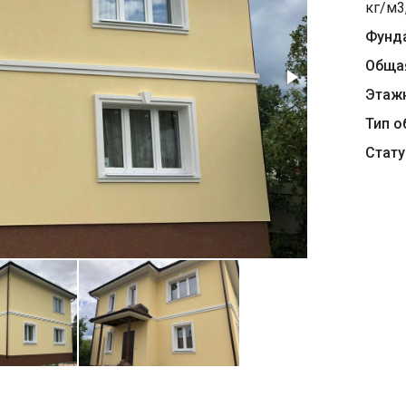
кг/м3
Фунд
Обща
Этаж
Тип о
Стату