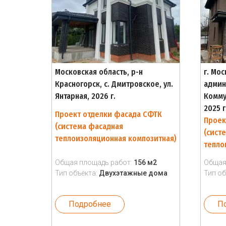
Московская область, р-н
г. Мо
Красногорск, с. Дмитровское, ул.
админ
Янтарная, 2026 г.
Комму
2025 г
Проект отделки фасада СФТК
Проек
(система фасадная
(сист
теплоизоляционная композитная)
тепло
Общая площадь работ:
156 м2
Общая
Тип объекта:
Двухэтажные дома
Тип об
Подробнее
П