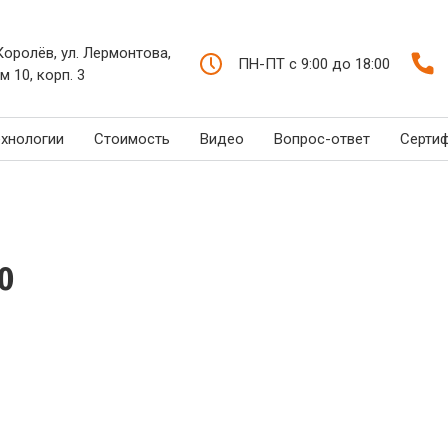
 Королёв, ул. Лермонтова,
ПН-ПТ с 9:00 до 18:00
м 10, корп. 3
ехнологии
Стоимость
Видео
Вопрос-ответ
Серти
0