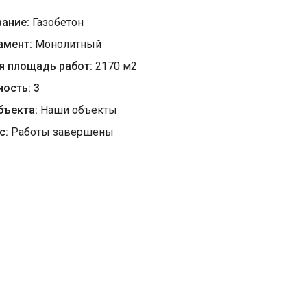
вание:
Газобетон
амент:
Монолитный
я площадь работ:
2170
м
2
ность:
3
бъекта:
Наши объекты
с:
Работы завершены