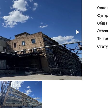
Осно
Фунд
Обща
Этаж
Тип о
Стату