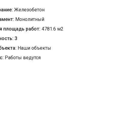
вание:
Железобетон
амент:
Монолитный
я площадь работ:
4781.6
м
2
ность:
3
бъекта:
Наши объекты
с:
Работы ведутся