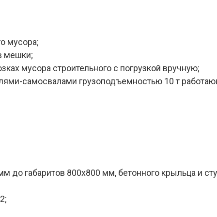
о мусора;
в мешки;
зках мусора строительного с погрузкой вручную;
илями-самосвалами грузоподъемностью 10 т работающ
мм до габаритов 800х800 мм, бетонного крыльца и ст
2;