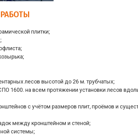
 РАБОТЫ
рамической плитки;
;
офлиста;
козырька;
ентарных лесов высотой до 26 м. трубчатых;
ПО 1600. на всем протяжении установки лесов вдоль
онштейнов с учётом размеров плит, проёмов и сущес
адок между кронштейном и стеной;
дной системы;