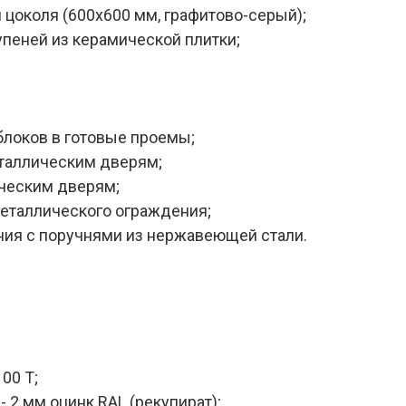
цоколя (600х600 мм, графитово-серый);
упеней из керамической плитки;
блоков в готовые проемы;
еталлическим дверям;
ическим дверям;
металлического ограждения;
ния с поручнями из нержавеющей стали.
00 Т;
 - 2 мм оцинк.RAL (рекупират);