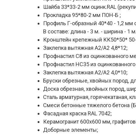
Шайба 33*33-2 мм оцинк.RAL (рекупи
Прокладка 95*80-2 мм ПОН-Б ;
Профиль Г-образный 40*40 - 1,2 мм о
В составе: длина - 3 м. - ширина - 1 м.
Кронштейн крепежный КК50*50* 50-1
Заклепка вытяжная А2/А2 4,8*12;
Профнастил С8 из оцинкованного ме
Профнастил НС35 из оцинкованного 
Заклепка вытяжная А2/А2 4,0*10;
Бруски обрезные, хвойных пород, дли
Доска обрезная, хвойных пород, шири
Сталь арматурная, горячекатаная, класс 
Смеси бетонные тяжелого бетона (БС
Фасадная краска RAL 7042;
Керамогранит 600х600 мм, графитов
Доборные элементы;