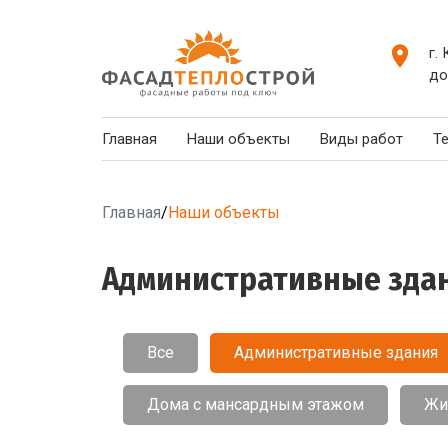
г.
до
Главная
Наши объекты
Виды работ
Т
Главная
/
Наши объекты
Административные зда
Все
Административные здания
Дома с мансардным этажом
Жи