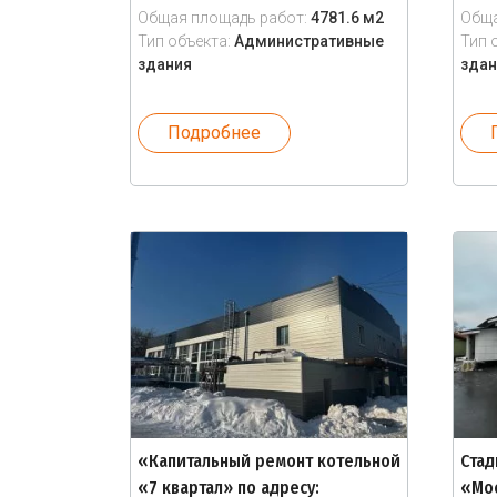
Общая площадь работ:
4781.6 м2
Обща
Тип объекта:
Административные
Тип 
здания
здан
Подробнее
«Капитальный ремонт котельной
Стад
«7 квартал» по адресу:
«Мос