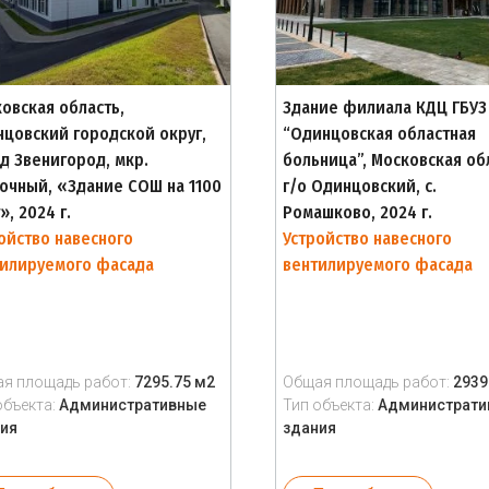
овская область,
Здание филиала КДЦ ГБУЗ
цовский городской округ,
“Одинцовская областная
д Звенигород, мкр.
больница”, Московская об
очный, «Здание СОШ на 1100
г/о Одинцовский, с.
», 2024 г.
Ромашково, 2024 г.
ойство навесного
Устройство навесного
тилируемого фасада
вентилируемого фасада
я площадь работ:
7295.75 м2
Общая площадь работ:
2939
объекта:
Административные
Тип объекта:
Администрати
ия
здания