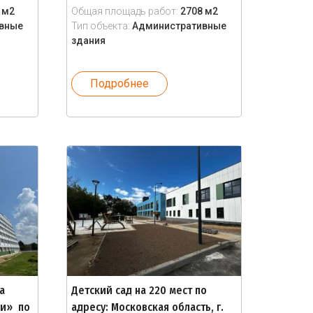
 м2
Общая площадь работ:
2708 м2
вные
Тип объекта:
Административные
здания
Подробнее
а
Детский сад на 220 мест по
ли» по
адресу: Московская область, г.