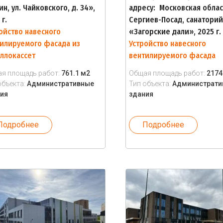
лин, ул. Чайковского, д. 34»,
адресу: Московская област
 г.
Сергиев-Посад, санаторий
ойство навесного
«Загорские дали», 2025 г.
илируемого фасада из
Устройство навесного
ллокассет
вентилируемого фасада
я площадь работ:
761.1 м2
Общая площадь работ:
2174
объекта:
Административные
Тип объекта:
Администрати
ия
здания
Подробнее
Подробнее