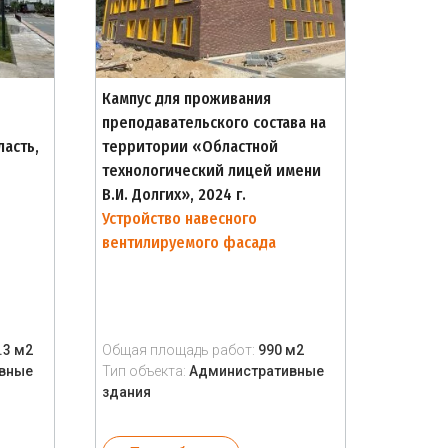
Кампус для проживания
преподавательского состава на
ласть,
территории «Областной
технологический лицей имени
В.И. Долгих», 2024 г.
Устройство навесного
вентилируемого фасада
.3 м2
Общая площадь работ:
990 м2
вные
Тип объекта:
Административные
здания