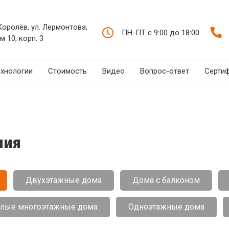
 Королёв, ул. Лермонтова,
ПН-ПТ с 9:00 до 18:00
м 10, корп. 3
ехнологии
Стоимость
Видео
Вопрос-ответ
Серти
ния
Двухэтажные дома
Дома с балконом
лые многоэтажные дома
Одноэтажные дома