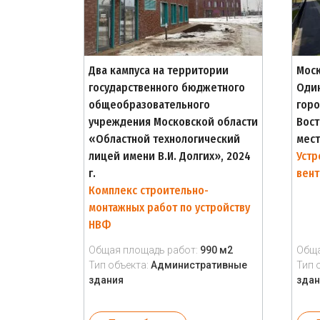
Два кампуса на территории
Моск
государственного бюджетного
Один
общеобразовательного
горо
учреждения Московской области
Вост
«Областной технологический
мест
лицей имени В.И. Долгих», 2024
Устр
г.
вен
Комплекс строительно-
монтажных работ по устройству
НВФ
Общая площадь работ:
990 м2
Обща
Тип объекта:
Административные
Тип 
здания
здан