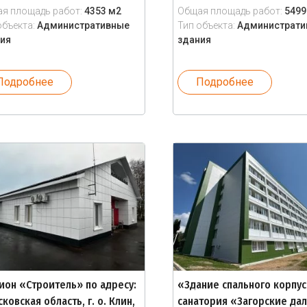
я площадь работ:
4353 м2
Общая площадь работ:
5499
объекта:
Административные
Тип объекта:
Администрати
ия
здания
Подробнее
Подробнее
ион «Строитель» по адресу:
«Здание спального корпус
ковская область, г. о. Клин,
санатория «Загорские да